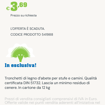
3
,69
€
Prezzo su richiesta
L'OFFERTA È SCADUTA.
CODICE PRODOTTO 541988
In esclusiva!
Tronchetti di legno d’abete per stufe e camini. Qualità
certificata DIN 51732. Lascia un minimo residuo di
cenere. In cartone da 12 kg
Prezzi di vendita consigliati comprensivi di IVA in Euro.
Offerte valide nei punti vendita aderenti all’iniziativa nel