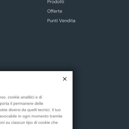
Prodotti
Offerte
Punti Vendita
so, cookie analitici e di
mporta il permanere delle
Social
e diversi da quelli tecnici. Il tuo
 revocabile in ogni momento tramite
oni su ciascun tipo di cookie che
Facebook