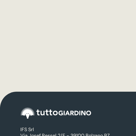
IFS Srl
Via Josef Ressel 2/F - 39100 Bolzano BZ