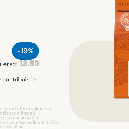
-19%
13,50
 era:
€
e contribuisce
n Euro. Offerte valide nei
indicato e fino ad
le foto hanno valore
ro non essere disponibili in
omprensione.