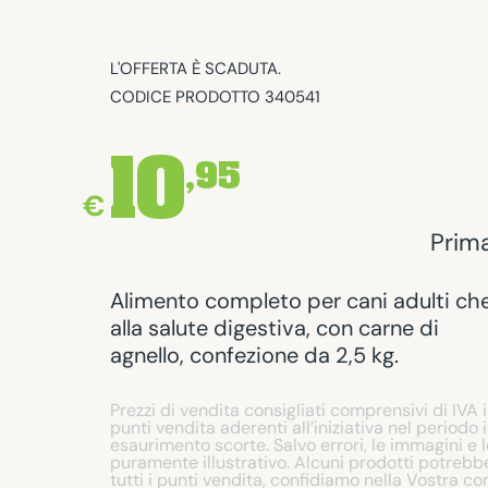
L'OFFERTA È SCADUTA.
CODICE PRODOTTO 340541
10
,95
€
Prima
Alimento completo per cani adulti ch
alla salute digestiva, con carne di
agnello, confezione da 2,5 kg.
Prezzi di vendita consigliati comprensivi di IVA i
punti vendita aderenti all’iniziativa nel periodo 
esaurimento scorte. Salvo errori, le immagini e 
puramente illustrativo. Alcuni prodotti potrebbe
tutti i punti vendita, confidiamo nella Vostra c