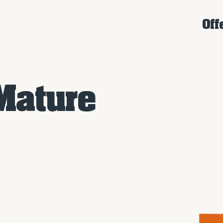
Off
Mature