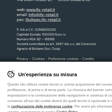
web:
www.ifs-retail.it
email:
info@ifs-retail.it
pec:
ifs@pec.ifs-retail.it
P. IVA e C.F.: 02566550212
Capitale Sociale: 100.000 Euro i.v.
Numero REA: BZ – 188188
Società controllata ex art. 2497-bis c.c. del Consorzio
Agrario di Bolzano Soc. Coop.
Privacy
Cookies
Preferenze cookies
Credits
Banner
Un'esperienza su misura
cookie
CONTATTACI
sito
Questo sito utilizza cookie tecnici e, previa acquisizione del consen
tuttoGIARDINO
profilazione, di prima e di terza parte. La chiusura del banner co
-
impostazioni e la continuazione della navigazione in assenza di cooki
Impostare
consenso all’uso dei cookie diversi da quelli tecnici è opzionale e
le
la
configurazione delle preferenze cookie
. Per avere più informazi
preferenze
usiamo, puoi leggere la nostra
Cookie Policy
.