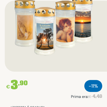
3
,90
-11%
€
4,40
Prima era:
€