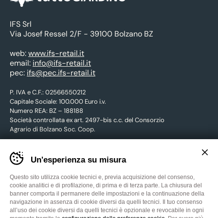
IFS Srl
Via Josef Ressel 2/F - 39100 Bolzano BZ
web:
www.ifs-retail.it
email:
info@ifs-retail.it
pec:
ifs@pec.ifs-retail.it
P. IVA e C.F.: 02566550212
Capitale Sociale: 100.000 Euro i.v.
Numero REA: BZ – 188188
Società controllata ex art. 2497-bis c.c. del Consorzio
Agrario di Bolzano Soc. Coop.
Banner
Un'esperienza su misura
CONTATTACI
cookie
sito
tuttoGIARDINO
Questo sito utilizza cookie tecnici e, previa acquisizione del consenso,
-
cookie analitici e di profilazione, di prima e di terza parte. La chiusura del
Facebook
YouTube
Impostare
banner comporta il permanere delle impostazioni e la continuazione della
le
navigazione in assenza di cookie diversi da quelli tecnici. Il tuo consenso
Privacy
Cookies
Preferenze cookies
Credits
preferenze
all’uso dei cookie diversi da quelli tecnici è opzionale e revocabile in ogni
WEBSITE:
MADE IN CIMA