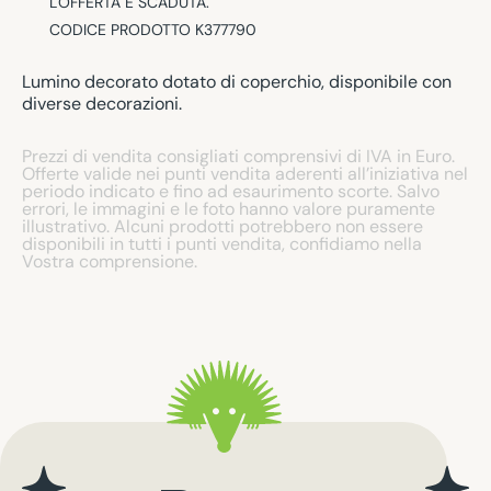
L'OFFERTA È SCADUTA.
CODICE PRODOTTO K377790
Lumino decorato dotato di coperchio, disponibile con
diverse decorazioni.
Prezzi di vendita consigliati comprensivi di IVA in Euro.
Offerte valide nei punti vendita aderenti all’iniziativa nel
periodo indicato e fino ad esaurimento scorte. Salvo
errori, le immagini e le foto hanno valore puramente
illustrativo. Alcuni prodotti potrebbero non essere
disponibili in tutti i punti vendita, confidiamo nella
Vostra comprensione.