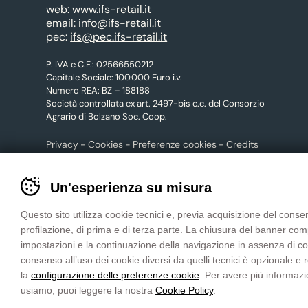
web:
www.ifs-retail.it
email:
info@ifs-retail.it
pec:
ifs@pec.ifs-retail.it
P. IVA e C.F.: 02566550212
Capitale Sociale: 100.000 Euro i.v.
Numero REA: BZ – 188188
Società controllata ex art. 2497-bis c.c. del Consorzio
Agrario di Bolzano Soc. Coop.
Privacy
Cookies
Preferenze cookies
Credits
Banner
Un'esperienza su misura
cookie
CONTATTACI
sito
Questo sito utilizza cookie tecnici e, previa acquisizione del consen
tuttoGIARDINO
profilazione, di prima e di terza parte. La chiusura del banner co
-
impostazioni e la continuazione della navigazione in assenza di cooki
Impostare
consenso all’uso dei cookie diversi da quelli tecnici è opzionale e
le
la
configurazione delle preferenze cookie
. Per avere più informazi
preferenze
usiamo, puoi leggere la nostra
Cookie Policy
.
cookie