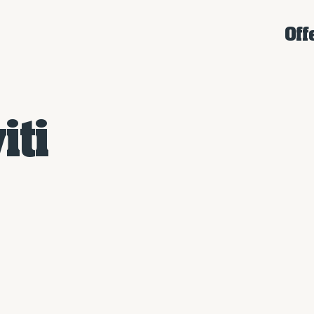
Off
iti