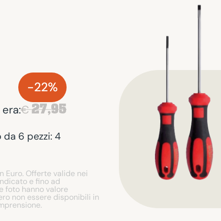
-22%
27,95
 era:
€
 da 6 pezzi: 4
n Euro. Offerte valide nei
indicato e fino ad
le foto hanno valore
ro non essere disponibili in
omprensione.