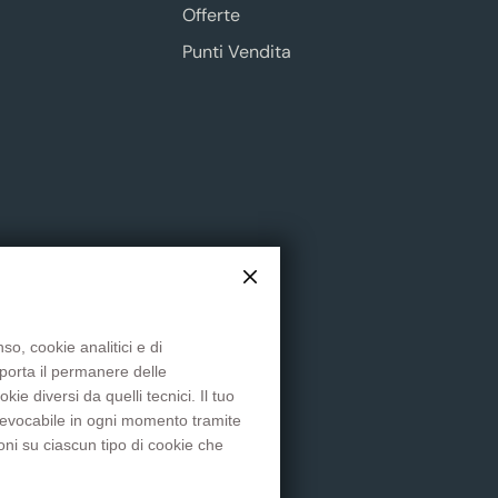
Offerte
Punti Vendita
so, cookie analitici e di
mporta il permanere delle
Social
e diversi da quelli tecnici. Il tuo
 revocabile in ogni momento tramite
oni su ciascun tipo di cookie che
Facebook
YouTube