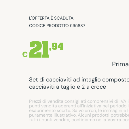
L'OFFERTA È SCADUTA.
CODICE PRODOTTO 595837
21
,94
€
Prima
Set di cacciaviti ad intaglio composto
cacciaviti a taglio e 2 a croce
Prezzi di vendita consigliati comprensivi di IVA i
punti vendita aderenti all’iniziativa nel periodo 
esaurimento scorte. Salvo errori, le immagini e 
puramente illustrativo. Alcuni prodotti potrebbe
tutti i punti vendita, confidiamo nella Vostra c