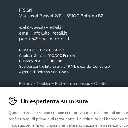
IFS Srl
Via Josef Ressel 2/F - 39100 Bolzano BZ
web:
www.ifs-retail.it
email:
info@ifs-retail.it
pec:
ifs@pec.ifs-retail.it
P. IVA e C.F.: 02566550212
Capitale Sociale: 100.000 Euro i.v.
Numero REA: BZ – 188188
Società controllata ex art. 2497-bis c.c. del Consorzio
Agrario di Bolzano Soc. Coop.
Privacy
Cookies
Preferenze cookies
Credits
Banner
Un'esperienza su misura
cookie
CONTATTACI
sito
Questo sito utilizza cookie tecnici e, previa acquisizione del consen
tuttoGIARDINO
profilazione, di prima e di terza parte. La chiusura del banner co
-
impostazioni e la continuazione della navigazione in assenza di cooki